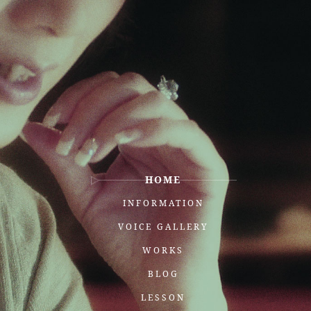
HOME
INFORMATION
VOICE GALLERY
WORKS
BLOG
LESSON