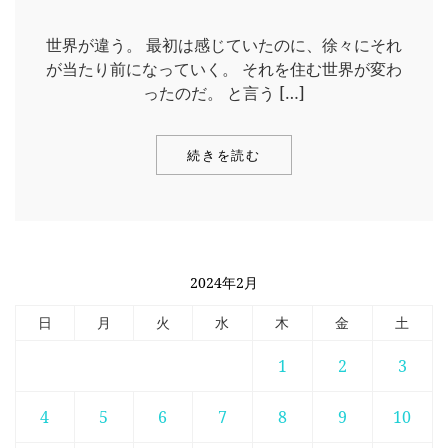
世界が違う。 最初は感じていたのに、徐々にそれ
が当たり前になっていく。 それを住む世界が変わ
ったのだ。 と言う […]
続きを読む
2024年2月
日
月
火
水
木
金
土
1
2
3
4
5
6
7
8
9
10