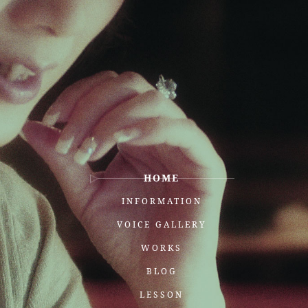
HOME
INFORMATION
VOICE GALLERY
WORKS
BLOG
LESSON