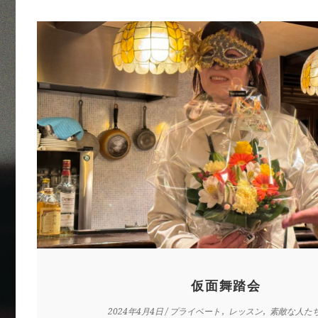
仮面舞踏会
2024年4月4日
/
プライベート
レッスン
素敵な人た