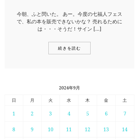
今朝、ふと閃いた。 あー。今度の七福人フェス
で、私の本を販売できないかな？ 売れるために
は・・・そうだ！サイン […]
続きを読む
2024年9月
日
月
火
水
木
金
土
1
2
3
4
5
6
7
8
9
10
11
12
13
14