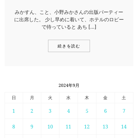
みかすん、こと、小野みかさんの出版パーティー
に出席した。 少し早めに着いて、ホテルのロビー
で待っていると あち […]
続きを読む
2024年9月
日
月
火
水
木
金
土
1
2
3
4
5
6
7
8
9
10
11
12
13
14