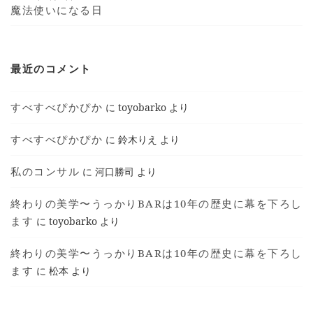
魔法使いになる日
最近のコメント
すべすべぴかぴか
に
toyobarko
より
すべすべぴかぴか
に
鈴木りえ
より
私のコンサル
に
河口勝司
より
終わりの美学〜うっかりBARは10年の歴史に幕を下ろし
ます
に
toyobarko
より
終わりの美学〜うっかりBARは10年の歴史に幕を下ろし
ます
に
松本
より
T © 2018 TOYOKO SHIMOTSUMA ALL RIGHTS
RESERVED.