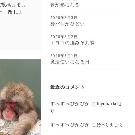
kに投稿しまし
夢が形になる
、改 […]
2026年3月3日
身バレがひどい
2026年3月2日
トヨコの脳みそ丸裸
2026年3月1日
魔法使いになる日
最近のコメント
すべすべぴかぴか
に
toyobarko
よ
り
すべすべぴかぴか
に
鈴木りえ
より